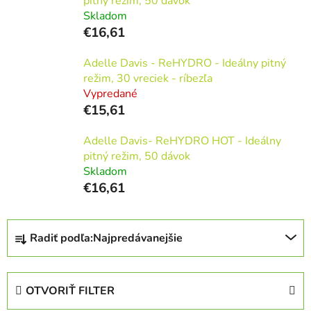
pitný režim, 50 dávok
Skladom
€16,61
Adelle Davis - ReHYDRO - Ideálny pitný
režim, 30 vreciek - ríbezľa
Vypredané
€15,61
Adelle Davis- ReHYDRO HOT - Ideálny
pitný režim, 50 dávok
Skladom
€16,61
R
Radiť podľa:
Najpredávanejšie
a
d
e
OTVORIŤ FILTER
n