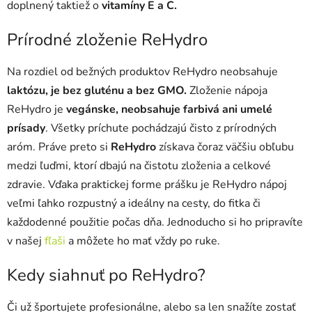
s
doplnený taktiež o
vitamíny E a C.
u
Prírodné zloženie ReHydro
Na rozdiel od bežných produktov ReHydro neobsahuje
laktózu, je bez gluténu a bez GMO.
Zloženie nápoja
ReHydro je
vegánske, neobsahuje farbivá ani umelé
prísady
. Všetky príchute pochádzajú čisto z prírodných
aróm. Práve preto si
ReHydro
získava čoraz väčšiu obľubu
medzi ľuďmi, ktorí dbajú na čistotu zloženia a celkové
zdravie. Vďaka praktickej forme prášku je ReHydro nápoj
veľmi ľahko rozpustný a ideálny na cesty, do fitka či
každodenné použitie počas dňa. Jednoducho si ho pripravíte
v našej
fľaši
a môžete ho mať vždy po ruke.
Kedy siahnuť po ReHydro?
Či už športujete profesionálne, alebo sa len snažíte zostať