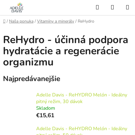
Prejsť
Hľadať
NÁKUP
na
KOŠÍK
AI Asistent
obsah
Domov
/
Naša ponuka
/
Vitamíny a minerály
/
ReHydro
ReHydro - účinná podpora
hydratácie a regenerácie
organizmu
Najpredávanejšie
Adelle Davis - ReHYDRO Melón - Ideálny
pitný režim, 30 dávok
Skladom
€15,61
Adelle Davis - ReHYDRO Melón - Ideálny