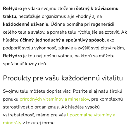
ReHydro
je vďaka svojmu zloženiu
šetrný k tráviacemu
traktu
, nezaťažuje organizmus a je vhodný aj na
každodenné užívanie.
Účinne pomáha pri regenerácii
celého tela a svalov, a pomáha telu rýchlejšie sa zotaviť. Ak
hľadáte
účinný, jednoduchý a spoľahlivý spôsob
, ako
podporiť svoju výkonnosť, zdravie a zvýšiť svoj pitný režim,
ReHydro
je tou najlepšou voľbou, na ktorú sa môžete
spoľahnúť každý deň.
Produkty pre vašu každodennú vitalitu
Svojmu telu môžete dopriať viac. Pozrite si aj našu širokú
ponuku
prírodných vitamínov a minerálov
, pre komplexnú
starostlivosť o organizmus. Ak hľadáte vysokú
vstrebateľnosť, máme pre vás
lipozomálne vitamíny a
minerály
v tekutej forme.