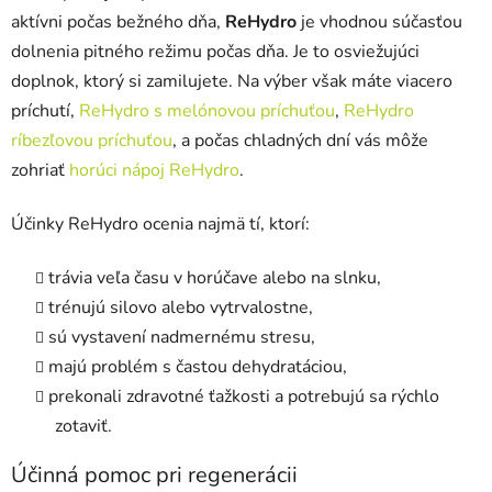
aktívni počas bežného dňa,
ReHydro
je vhodnou súčasťou
dolnenia pitného režimu počas dňa. Je to osviežujúci
doplnok, ktorý si zamilujete. Na výber však máte viacero
príchutí,
ReHydro s melónovou príchuťou
,
ReHydro
ríbezľovou príchuťou
, a počas chladných dní vás môže
zohriať
horúci nápoj ReHydro
.
Účinky ReHydro ocenia najmä tí, ktorí:
trávia veľa času v horúčave alebo na slnku,
trénujú silovo alebo vytrvalostne,
sú vystavení nadmernému stresu,
majú problém s častou dehydratáciou,
prekonali zdravotné ťažkosti a potrebujú sa rýchlo
zotaviť.
Účinná pomoc pri regenerácii