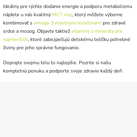
Odoslať
Ideálny pre rýchle dodanie energie a podporu metabolizmu
Powered by chaterimo
nájdete u nás kvalitný
MCT olej
, ktorý môžete výborne
kombinovať s
omega-3 mastnými kyselinami
pre zdravé
srdce a mozog. Objavte taktiež
vitamíny a minerály pre
najmenších
, ktoré zabezpečujú detskému telíčku potrebné
živiny pre jeho správne fungovanie.
Doprajte svojmu telu to najlepšie. Pozrite si našu
kompletnú ponuku a podporte svoje zdravie každý deň.
Z
á
p
ä
t
i
e