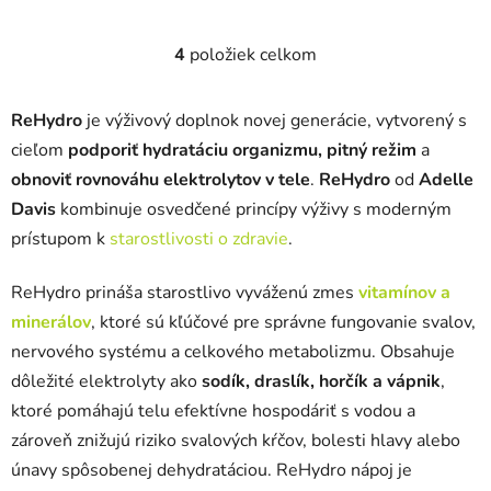
hviezdičiek.
hviezdičiek.
4
položiek celkom
O
v
l
ReHydro
je výživový doplnok novej generácie, vytvorený s
á
cieľom
podporiť
hydratáciu organizmu, pitný režim
a
d
obnoviť
rovnováhu
elektrolytov
v tele
.
ReHydro
od
Adelle
a
c
Davis
kombinuje osvedčené princípy výživy s moderným
i
prístupom k
starostlivosti o zdravie
.
e
p
ReHydro prináša starostlivo vyváženú zmes
vitamínov a
r
minerálov
, ktoré sú kľúčové pre správne fungovanie svalov,
v
nervového systému a celkového metabolizmu. Obsahuje
k
y
dôležité elektrolyty ako
sodík, draslík, horčík a vápnik
,
v
ktoré pomáhajú telu efektívne hospodáriť s vodou a
ý
zároveň znižujú riziko svalových kŕčov, bolesti hlavy alebo
p
únavy spôsobenej dehydratáciou. ReHydro nápoj je
i