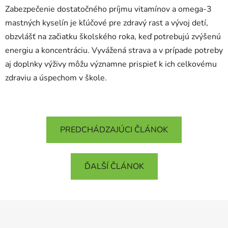
Zabezpečenie dostatočného príjmu vitamínov a omega-3
mastných kyselín je kľúčové pre zdravý rast a vývoj detí,
obzvlášť na začiatku školského roka, keď potrebujú zvýšenú
energiu a koncentráciu. Vyvážená strava a v prípade potreby
aj doplnky výživy môžu významne prispieť k ich celkovému
zdraviu a úspechom v škole.
Odoslať
PREDCHÁDZAJÚCI ČLÁNOK
Powered by chaterimo
ĎALŠÍ ČLÁNOK
Z
á