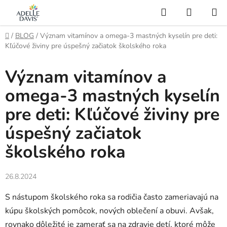
Prejsť
Hľadať
NÁKUP
na
KOŠÍK
AI Asistent
obsah
Domov
/
BLOG
/
Význam vitamínov a omega-3 mastných kyselín pre deti:
Kľúčové živiny pre úspešný začiatok školského roka
Význam vitamínov a
omega-3 mastných kyselín
pre deti: Kľúčové živiny pre
úspešný začiatok
školského roka
26.8.2024
S nástupom školského roka sa rodičia často zameriavajú na
kúpu školských pomôcok, nových oblečení a obuvi. Avšak,
rovnako dôležité je zamerať sa na zdravie detí, ktoré môže