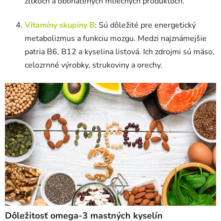
žĺtkoch a obohatených mliečnych produktoch.
Vitamíny skupiny B
: Sú dôležité pre energetický
metabolizmus a funkciu mozgu. Medzi najznámejšie
patria B6, B12 a kyselina listová. Ich zdrojmi sú mäso,
celozrnné výrobky, strukoviny a orechy.
Dôležitosť omega-3 mastných kyselín