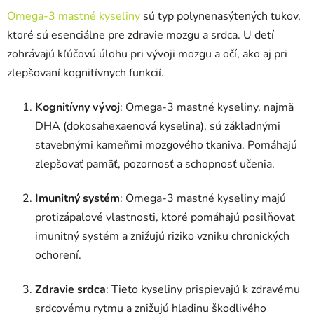
Omega-3 mastné kyseliny
sú typ polynenasýtených tukov,
ktoré sú esenciálne pre zdravie mozgu a srdca. U detí
zohrávajú kľúčovú úlohu pri vývoji mozgu a očí, ako aj pri
zlepšovaní kognitívnych funkcií.
Kognitívny vývoj
: Omega-3 mastné kyseliny, najmä
DHA (dokosahexaenová kyselina), sú základnými
stavebnými kameňmi mozgového tkaniva. Pomáhajú
zlepšovať pamäť, pozornosť a schopnosť učenia.
Imunitný systém
: Omega-3 mastné kyseliny majú
protizápalové vlastnosti, ktoré pomáhajú posilňovať
imunitný systém a znižujú riziko vzniku chronických
ochorení.
Zdravie srdca
: Tieto kyseliny prispievajú k zdravému
srdcovému rytmu a znižujú hladinu škodlivého