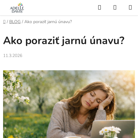
Prejsť
Hľadať
NÁKUP
na
KOŠÍK
AI Asistent
obsah
Domov
/
BLOG
/
Ako poraziť jarnú únavu?
Ako poraziť jarnú únavu?
11.3.2026