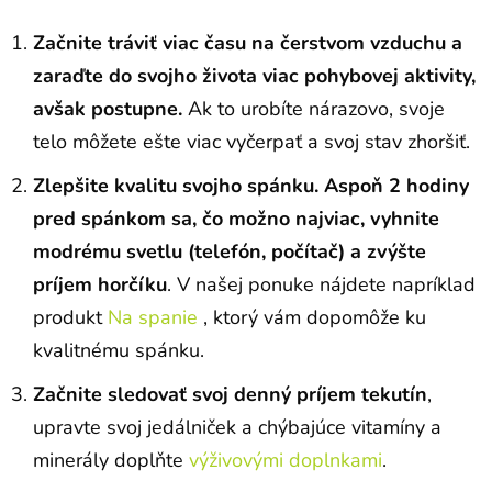
Začnite tráviť viac času na čerstvom vzduchu a
zaraďte do svojho života viac pohybovej aktivity,
avšak postupne.
Ak to urobíte nárazovo, svoje
telo môžete ešte viac vyčerpať a svoj stav zhoršiť.
Zlepšite kvalitu svojho spánku. Aspoň 2 hodiny
pred spánkom sa, čo možno najviac, vyhnite
modrému svetlu (telefón, počítač) a zvýšte
príjem horčíku
. V našej ponuke nájdete napríklad
produkt
Na spanie
, ktorý vám dopomôže ku
kvalitnému spánku.
Začnite sledovať svoj denný príjem tekutín
,
upravte svoj jedálniček a chýbajúce vitamíny a
minerály doplňte
výživovými doplnkami
.