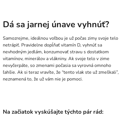
Dá sa jarnej únave vyhnúť?
Samozrejme, ideálnou voľbou je už počas zimy svoje telo
netrápiť. Pravidelne dopĺňať vitamín D, vyhnúť sa
nevhodným jedlám, konzumovať stravu s dostatkom
vitamínov, minerálov a vlákniny. Ak svoje telo v zime
nevyčerpáte, so zmenami počasia sa vyrovná omnoho
ľahšie. Ak si teraz vravíte, že “tento vlak ste už zmeškali”,
neznamená to, že už vám nie je pomoci.
Na začiatok vyskúšajte týchto pár rád: