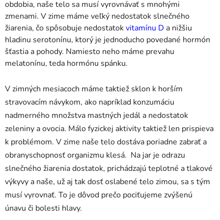
obdobia, naše telo sa musí vyrovnávať s mnohými
zmenami. V zime máme veľký nedostatok slnečného
žiarenia, čo spôsobuje nedostatok
vitamínu D
a nižšiu
hladinu serotonínu, ktorý je jednoducho povedané hormón
šťastia a pohody. Namiesto neho máme prevahu
melatonínu, teda hormónu spánku.
V zimných mesiacoch máme taktiež sklon k horším
stravovacím návykom, ako napríklad konzumáciu
nadmerného množstva mastných jedál a nedostatok
zeleniny a ovocia. Málo fyzickej aktivity taktiež len prispieva
k problémom. V zime naše telo dostáva poriadne zabrať a
obranyschopnosť organizmu klesá. Na jar je odrazu
slnečného žiarenia dostatok, prichádzajú teplotné a tlakové
výkyvy a naše, už aj tak dosť oslabené telo zimou, sa s tým
musí vyrovnať. To je dôvod prečo pociťujeme zvýšenú
únavu či bolesti hlavy.