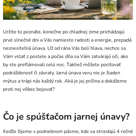
Určite to poznáte, konečne po chladnej zime prichádzajú
prvé slnečné dni a Vás namiesto radosti a energie, prepadá
neznesiteľná únava. Už od rána Vás bolí hlava, nechce sa
Vám vstať z postele a počas dňa sa Vám zatvárajú oči, ako
by ste preflámovali celú noc. Taktiež môžete pociťovať
podráždenosť či závraty. Jarná únava veru nie je žiaden
mýtus a trápi nás každý rok. Aká je jej príčina a dokážeme
proti nej vôbec bojovať?
Čo je spúšťačom jarnej únavy?
Keďže žijeme v podnebnom pásme, kde sa striedajú 4 ročné