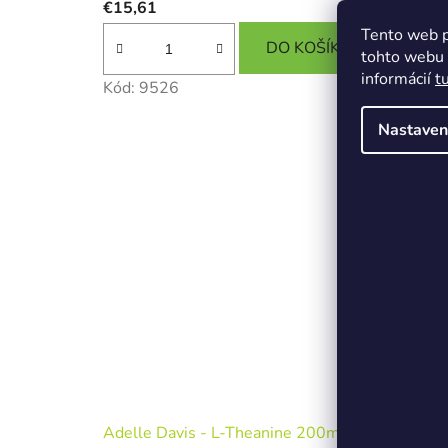
€15,61
Tento web p
DO KOŠÍKA
tohto webu v
informácií
t
Kód:
9526
Nastaven
Adelle Davis - L-Theanine 200mg, 60 kapsúl