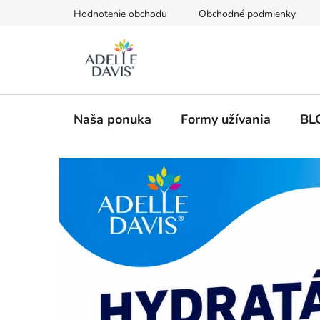
Prejsť
Hodnotenie obchodu
Obchodné podmienky
na
obsah
Naša ponuka
Formy užívania
BL
J
e
d
i
n
e