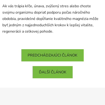
Ak vás trápia kŕče, únava, zvýšený stres alebo chcete
svojmu organizmu dopriať podporu počas náročného
obdobia, pravidelné dopĺňanie kvalitného magnézia môže
byť jedným z najjednoduchších krokov k lepšej vitalite,
regenerácii a celkovej pohode.
PREDCHÁDZAJÚCI ČLÁNOK
ĎALŠÍ ČLÁNOK
Z
á
p