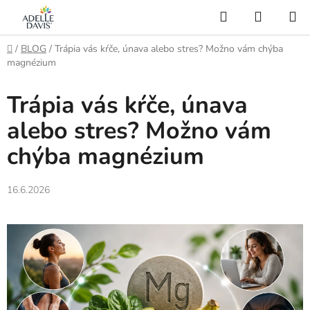
Prejsť
Hľadať
NÁKUP
na
KOŠÍK
AI Asistent
obsah
Domov
/
BLOG
/
Trápia vás kŕče, únava alebo stres? Možno vám chýba
magnézium
Trápia vás kŕče, únava
alebo stres? Možno vám
chýba magnézium
16.6.2026