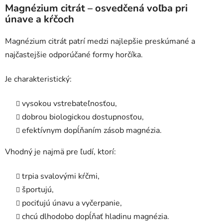
Magnézium citrát – osvedčená voľba pri
únave a kŕčoch
Magnézium citrát patrí medzi najlepšie preskúmané a
najčastejšie odporúčané formy horčíka.
Je charakteristický:
vysokou vstrebateľnosťou,
dobrou biologickou dostupnosťou,
efektívnym dopĺňaním zásob magnézia.
Vhodný je najmä pre ľudí, ktorí:
trpia svalovými kŕčmi,
športujú,
pociťujú únavu a vyčerpanie,
chcú dlhodobo dopĺňať hladinu magnézia.