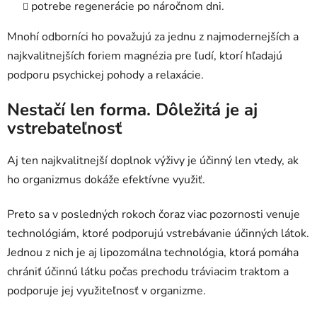
potrebe regenerácie po náročnom dni.
Mnohí odborníci ho považujú za jednu z najmodernejších a
najkvalitnejších foriem magnézia pre ľudí, ktorí hľadajú
podporu psychickej pohody a relaxácie.
Nestačí len forma. Dôležitá je aj
vstrebateľnosť
Aj ten najkvalitnejší doplnok výživy je účinný len vtedy, ak
ho organizmus dokáže efektívne využiť.
Odoslať
Preto sa v posledných rokoch čoraz viac pozornosti venuje
technológiám, ktoré podporujú vstrebávanie účinných látok.
Powered by chaterimo
Jednou z nich je aj lipozomálna technológia, ktorá pomáha
chrániť účinnú látku počas prechodu tráviacim traktom a
podporuje jej využiteľnosť v organizme.