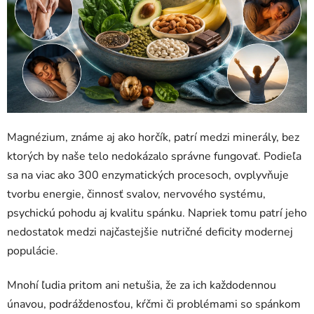
Magnézium, známe aj ako horčík, patrí medzi minerály, bez
ktorých by naše telo nedokázalo správne fungovať. Podieľa
sa na viac ako 300 enzymatických procesoch, ovplyvňuje
tvorbu energie, činnosť svalov, nervového systému,
psychickú pohodu aj kvalitu spánku. Napriek tomu patrí jeho
nedostatok medzi najčastejšie nutričné deficity modernej
populácie.
Mnohí ľudia pritom ani netušia, že za ich každodennou
únavou, podráždenosťou, kŕčmi či problémami so spánkom