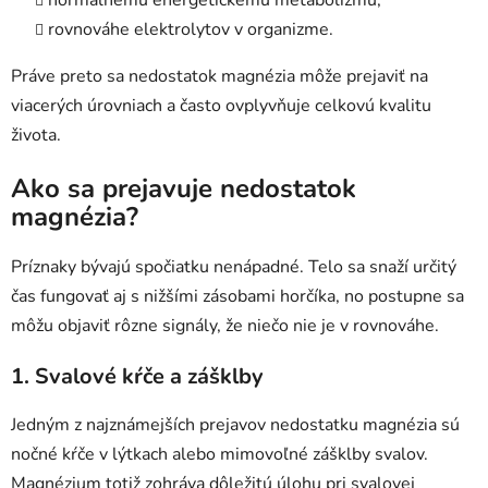
rovnováhe elektrolytov v organizme.
Práve preto sa nedostatok magnézia môže prejaviť na
viacerých úrovniach a často ovplyvňuje celkovú kvalitu
života.
Ako sa prejavuje nedostatok
magnézia?
Príznaky bývajú spočiatku nenápadné. Telo sa snaží určitý
čas fungovať aj s nižšími zásobami horčíka, no postupne sa
môžu objaviť rôzne signály, že niečo nie je v rovnováhe.
1. Svalové kŕče a zášklby
Jedným z najznámejších prejavov nedostatku magnézia sú
nočné kŕče v lýtkach alebo mimovoľné zášklby svalov.
Magnézium totiž zohráva dôležitú úlohu pri svalovej