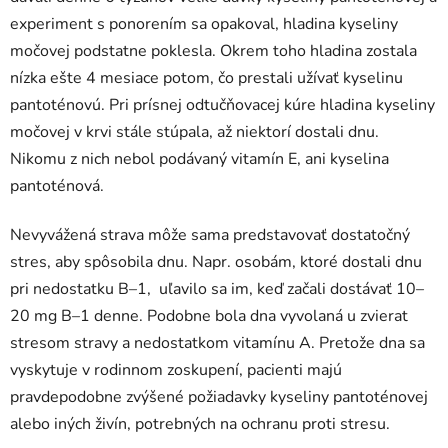
experiment s ponorením sa opakoval, hladina kyseliny
močovej podstatne poklesla. Okrem toho hladina zostala
nízka ešte 4 mesiace potom, čo prestali užívať kyselinu
pantoténovú. Pri prísnej odtučňovacej kúre hladina kyseliny
močovej v krvi stále stúpala, až niektorí dostali dnu.
Nikomu z nich nebol podávaný vitamín E, ani kyselina
pantoténová.
Nevyvážená strava môže sama predstavovať dostatočný
stres, aby spôsobila dnu. Napr. osobám, ktoré dostali dnu
pri nedostatku B–1, uľavilo sa im, keď začali dostávať 10–
20 mg B–1 denne. Podobne bola dna vyvolaná u zvierat
stresom stravy a nedostatkom vitamínu A. Pretože dna sa
vyskytuje v rodinnom zoskupení, pacienti majú
pravdepodobne zvýšené požiadavky kyseliny pantoténovej
alebo iných živín, potrebných na ochranu proti stresu.