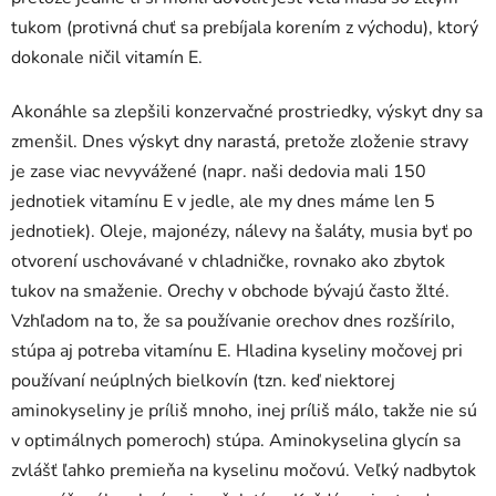
tukom (protivná chuť sa prebíjala korením z východu), ktorý
dokonale ničil vitamín E.
Akonáhle sa zlepšili konzervačné prostriedky, výskyt dny sa
zmenšil. Dnes výskyt dny narastá, pretože zloženie stravy
je zase viac nevyvážené (napr. naši dedovia mali 150
jednotiek vitamínu E v jedle, ale my dnes máme len 5
jednotiek). Oleje, majonézy, nálevy na šaláty, musia byť po
otvorení uschovávané v chladničke, rovnako ako zbytok
tukov na smaženie. Orechy v obchode bývajú často žlté.
Vzhľadom na to, že sa používanie orechov dnes rozšírilo,
stúpa aj potreba vitamínu E. Hladina kyseliny močovej pri
používaní neúplných bielkovín (tzn. keď niektorej
aminokyseliny je príliš mnoho, inej príliš málo, takže nie sú
v optimálnych pomeroch) stúpa. Aminokyselina glycín sa
zvlášť ľahko premieňa na kyselinu močovú. Veľký nadbytok