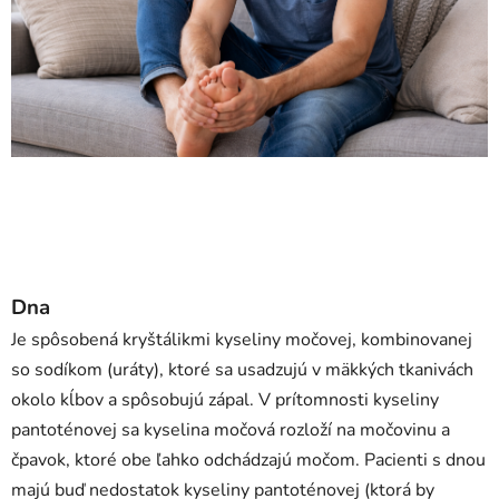
Dna
Je spôsobená kryštálikmi kyseliny močovej, kombinovanej
so sodíkom (uráty), ktoré sa usadzujú v mäkkých tkanivách
okolo kĺbov a spôsobujú zápal. V prítomnosti kyseliny
pantoténovej sa kyselina močová rozloží na močovinu a
čpavok, ktoré obe ľahko odchádzajú močom. Pacienti s dnou
majú buď nedostatok kyseliny pantoténovej (ktorá by