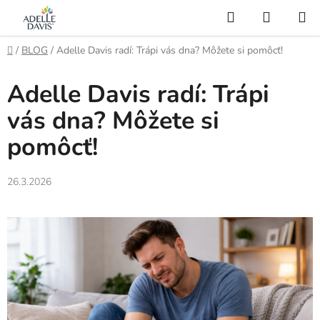
Prejsť
Hľadať
NÁKUP
na
KOŠÍK
AI Asistent
obsah
Domov
/
BLOG
/
Adelle Davis radí: Trápi vás dna? Môžete si pomôcť!
Adelle Davis radí: Trápi
vás dna? Môžete si
pomôcť!
26.3.2026