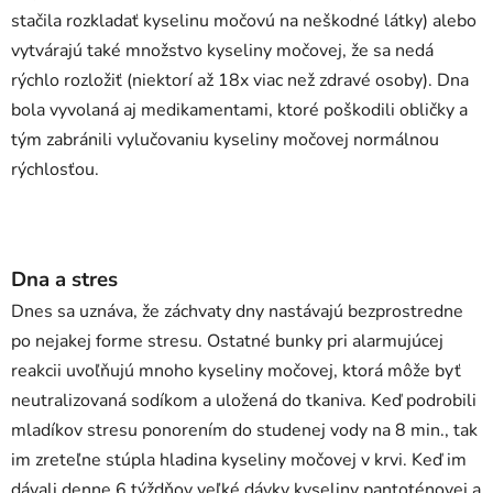
stačila rozkladať kyselinu močovú na neškodné látky) alebo
vytvárajú také množstvo kyseliny močovej, že sa nedá
rýchlo rozložiť (niektorí až 18x viac než zdravé osoby). Dna
bola vyvolaná aj medikamentami, ktoré poškodili obličky a
tým zabránili vylučovaniu kyseliny močovej normálnou
rýchlosťou.
Dna a stres
Dnes sa uznáva, že záchvaty dny nastávajú bezprostredne
po nejakej forme stresu. Ostatné bunky pri alarmujúcej
reakcii uvoľňujú mnoho kyseliny močovej, ktorá môže byť
neutralizovaná sodíkom a uložená do tkaniva. Keď podrobili
mladíkov stresu ponorením do studenej vody na 8 min., tak
im zreteľne stúpla hladina kyseliny močovej v krvi. Keď im
dávali denne 6 týždňov veľké dávky kyseliny pantoténovej a