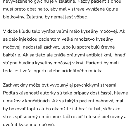
nevyváženého glycínu je v želatíne. Každý pacient s dnou
musí preto dbať na to, aby mal v strave vyvážené úplné
bielkoviny. Želatínu by nemal jesť vôbec.
V dobe kľudu telo vyrába veľmi málo kyseliny močovej. Ak
sa dalo injekciou pacientom veľké množstvo kyseliny
močovej, nedostali záchvat, lebo ju spotrebujú črevné
baktérie. Ak sa tieto ale zničia orálnymi antibiotikmi, ihneď
stúpne hladina kyseliny močovej v krvi. Pacienti by mali
teda jesť veľa jogurtu alebo acidofilného mlieka.
Záchvat dny môže byť vyvolaný aj psychickými stresmi.
Podľa skúseností autorky sú také prípady dosť časté, hlavne
u mužov v končatinách. Ak sa takýto pacient nahnevá, mal
by boxovať loptu alebo okamžite ísť hrať futbal, skôr ako
stres spôsobený emóciami stačí rozbiť telesné bielkoviny a
uvoľniť kyselinu močovú.