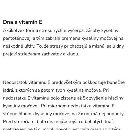
Dna a vitamín E
Akákoľvek forma stresu rýchle vyčerpá: zásoby kyseliny
pantoténovej, a tým zabráni premene kyseliny močovej na
neškodné látky. To, že stresy prichádzajú a miznú, sa u dny
prejaví striedaním záchvatov a kľudu.
Nedostatok vitamínu E predovšetkým poškodzuje bunečné
jadrá, z ktorých sa potom tvorí kyselina močová. Pri
nedostatku E vitamínu bolo zistené až 8x zvýšenie hladiny
kyseliny močovej. Pri miernom nedostatku vitamínu E
stúpne hladina kyseliny močovej na 2x normálnej hodnoty.
Pred storočiami bola dna najčastejšia u bohatých ľudí,
pretože jedine tí si mohli dovoliť jesť veľa mäsa so žltým