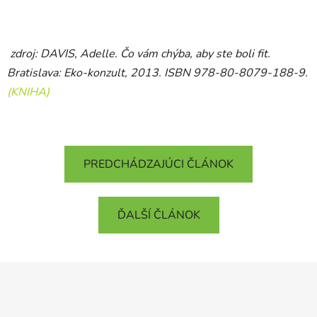
zdroj: DAVIS, Adelle. Čo vám chýba, aby ste boli fit.
Bratislava: Eko-konzult, 2013. ISBN 978-80-8079-188-9.
(KNIHA)
Odoslať
PREDCHÁDZAJÚCI ČLÁNOK
Powered by chaterimo
ĎALŠÍ ČLÁNOK
Z
á
p