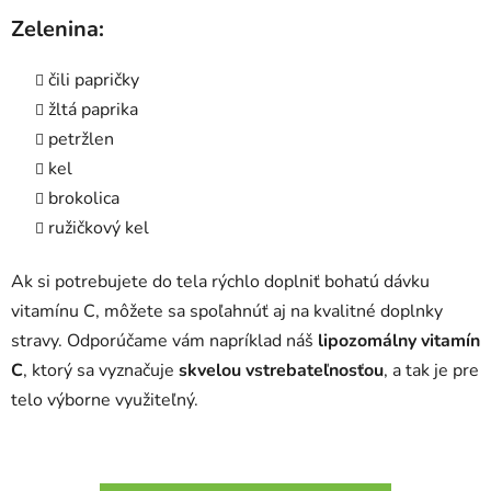
Zelenina:
čili papričky
žltá paprika
petržlen
kel
brokolica
ružičkový kel
Ak si potrebujete do tela rýchlo doplniť bohatú dávku
vitamínu C, môžete sa spoľahnúť aj na kvalitné doplnky
stravy. Odporúčame vám napríklad náš
lipozomálny vitamín
C
, ktorý sa vyznačuje
skvelou vstrebateľnosťou
, a tak je pre
telo výborne využiteľný.