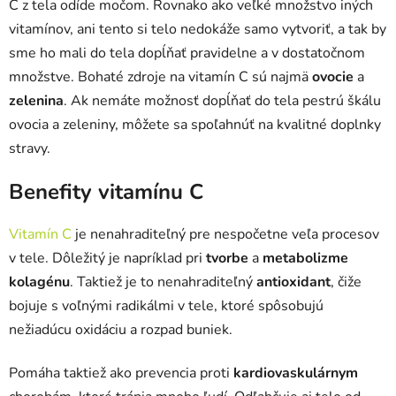
C z tela odíde močom. Rovnako ako veľké množstvo iných
vitamínov, ani tento si telo nedokáže samo vytvoriť, a tak by
sme ho mali do tela dopĺňať pravidelne a v dostatočnom
množstve. Bohaté zdroje na vitamín C sú najmä
ovocie
a
zelenina
. Ak nemáte možnosť dopĺňať do tela pestrú škálu
ovocia a zeleniny, môžete sa spoľahnúť na kvalitné doplnky
stravy.
Benefity vitamínu C
Vitamín C
je nenahraditeľný pre nespočetne veľa procesov
v tele. Dôležitý je
napríklad pri
tvorbe
a
metabolizme
kolagénu
. Taktiež je to nenahraditeľný
antioxidant
, čiže
bojuje s voľnými radikálmi v tele, ktoré spôsobujú
nežiadúcu oxidáciu a rozpad buniek.
Pomáha taktiež ako prevencia proti
kardiovaskulárnym