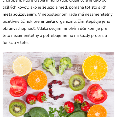
chorobám, ktoré trápia mnoho ľudí. Odľahčuje aj telo od
ťažkých kovov, ako je železo a meď, pomáha totižto s ich
metabolizovaním
. V neposlednom rade má nezameniteľný
pozitívny účinok pre
imunitu
organizmu, čím zlepšuje jeho
obranyschopnosť. Vďaka svojim mnohým účinkom je pre
telo nezameniteľný a potrebujeme ho na každý proces a
funkciu v tele.