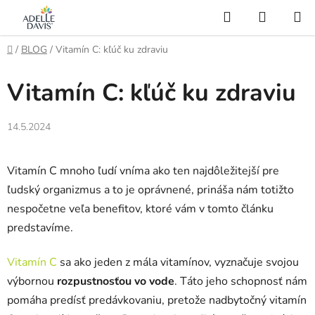
Prejsť
Hľadať
NÁKUP
na
KOŠÍK
AI Asistent
obsah
Domov
/
BLOG
/
Vitamín C: kľúč ku zdraviu
Vitamín C: kľúč ku zdraviu
14.5.2024
Vitamín C mnoho ľudí vníma ako ten najdôležitejší pre
ľudský organizmus a to je oprávnené, prináša nám totižto
nespočetne veľa benefitov, ktoré vám v tomto článku
predstavíme.
Vitamín C
sa ako jeden z mála vitamínov, vyznačuje svojou
výbornou
rozpustnosťou vo vode
. Táto jeho schopnosť nám
pomáha predísť predávkovaniu, pretože nadbytočný vitamín