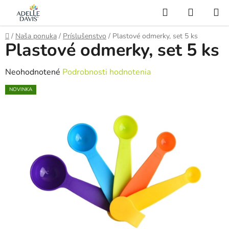
Prejsť
Hľadať
NÁKUP
na
KOŠÍK
AI Asistent
obsah
Domov
/
Naša ponuka
/
Príslušenstvo
/
Plastové odmerky, set 5 ks
Plastové odmerky, set 5 ks
Priemerné
Neohodnotené
Podrobnosti hodnotenia
hodnotenie
NOVINKA
produktu
je
0,0
z
5
hviezdičiek.