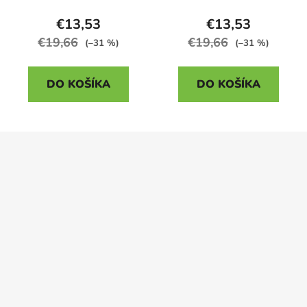
€13,53
€13,53
€19,66
€19,66
(–31 %)
(–31 %)
DO KOŠÍKA
DO KOŠÍKA
Z
Odoslať
á
p
Powered by chaterimo
ä
t
i
e