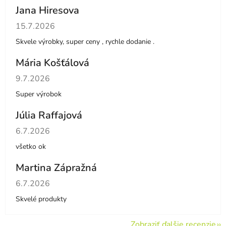
Jana Hiresova
Hodnotenie obchodu je 5 z 5 hviezdičiek.
15.7.2026
Skvele výrobky, super ceny , rychle dodanie .
Mária Košťálová
Hodnotenie obchodu je 5 z 5 hviezdičiek.
9.7.2026
Super výrobok
Júlia Raffajová
Hodnotenie obchodu je 5 z 5 hviezdičiek.
6.7.2026
všetko ok
Martina Zápražná
Hodnotenie obchodu je 5 z 5 hviezdičiek.
6.7.2026
Skvelé produkty
Zobraziť ďalšie recenzie