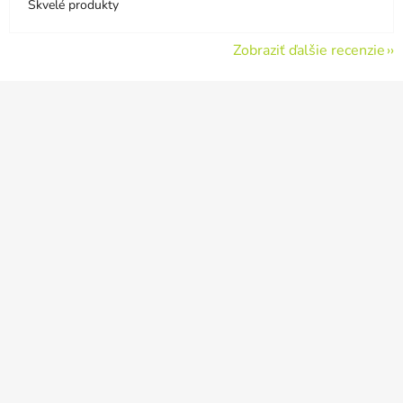
Skvelé produkty
Zobraziť ďalšie recenzie
Z
á
p
ä
t
i
e
Odoslať
Powered by chaterimo