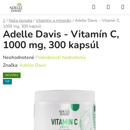
Prejsť
Hľadať
NÁKUP
na
KOŠÍK
AI Asistent
obsah
Domov
/
Naša ponuka
/
Vitamíny a minerály
/
Adelle Davis - Vitamín C,
1000 mg, 300 kapsúl
Adelle Davis - Vitamín C,
1000 mg, 300 kapsúl
Priemerné
Neohodnotené
Podrobnosti hodnotenia
hodnotenie
Značka:
Adelle Davis
produktu
NOVINKA
je
TIP
0,0
z
5
hviezdičiek.