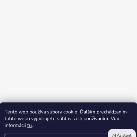
Tento web používa súbory cookie. Ďalším prechádzaním
tohto webu vyjadrujete súhlas s ich používaním. Viac
informácií
tu
.
Reklamačný poriadok
Kontakty
Obchodné podmienky
Podmienky ochrany osobných údajov
AI Asistent