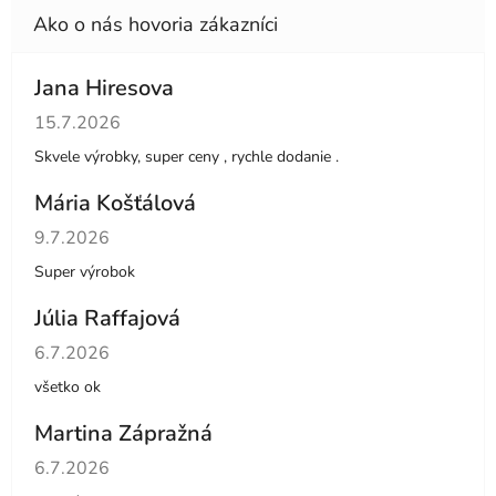
Jana Hiresova
Hodnotenie obchodu je 5 z 5 hviezdičiek.
15.7.2026
Skvele výrobky, super ceny , rychle dodanie .
Mária Košťálová
Hodnotenie obchodu je 5 z 5 hviezdičiek.
9.7.2026
Super výrobok
Júlia Raffajová
Hodnotenie obchodu je 5 z 5 hviezdičiek.
6.7.2026
všetko ok
Martina Zápražná
Hodnotenie obchodu je 5 z 5 hviezdičiek.
6.7.2026