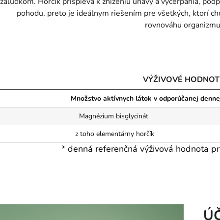
žalúdkom. Horčík prispieva k zníženiu únavy a vyčerpania, pod
pohodu, preto je ideálnym riešením pre všetkých, ktorí chc
rovnováhu organizmu
VÝŽIVOVÉ HODNOT
Množstvo aktívnych látok v odporúčanej denne
Magnézium bisglycinát
z toho elementárny horčík
* denná referenčná výživová hodnota 
ÚČ