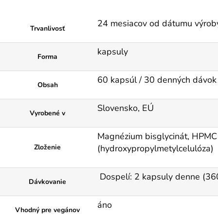
24 mesiacov od dátumu výrob
Trvanlivosť
kapsuly
Forma
60 kapsúl / 30 denných dávok
Obsah
Slovensko, EÚ
Vyrobené v
Magnézium bisglycinát, HPMC
Zloženie
(hydroxypropylmetylcelulóza)
Dospelí: 2 kapsuly denne (36
Dávkovanie
áno
Vhodný pre vegánov