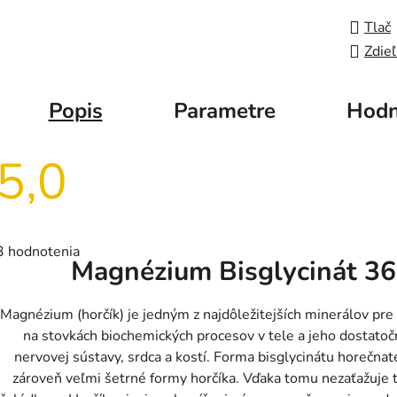
Tlač
Zdieľ
Popis
Parametre
Hodn
5,0
Priemerné
hodnotenie
3 hodnotenia
produktu
Magnézium Bisglycinát 36
je
5,0
z
5
Magnézium (horčík) je jedným z najdôležitejších minerálov pre
hviezdičiek.
na stovkách biochemických procesov v tele a jeho dostatočn
nervovej sústavy, srdca a kostí. Forma bisglycinátu horečnat
zároveň veľmi šetrné formy horčíka. Vďaka tomu nezaťažuje tr