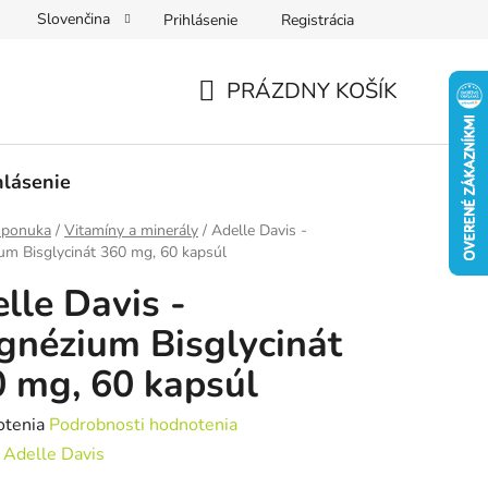
Slovenčina
Prihlásenie
Registrácia
PRÁZDNY KOŠÍK
NÁKUPNÝ
KOŠÍK
hlásenie
 ponuka
/
Vitamíny a minerály
/
Adelle Davis -
m Bisglycinát 360 mg, 60 kapsúl
lle Davis -
nézium Bisglycinát
 mg, 60 kapsúl
rné
otenia
Podrobnosti hodnotenia
enie
:
Adelle Davis
tu