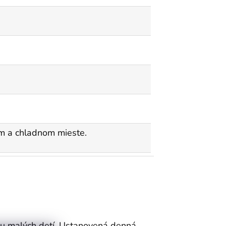
m a chladnom mieste.
u malých detí. Ustanovená denná