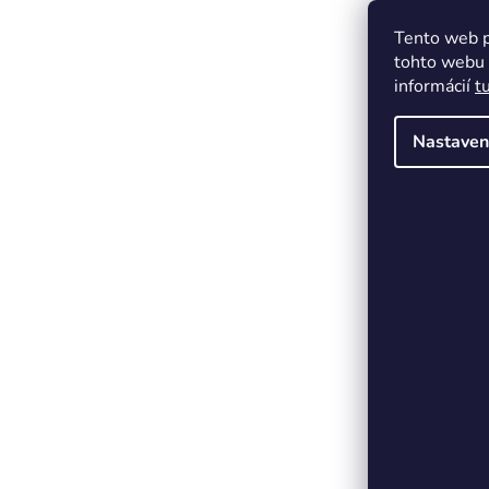
Tento web p
tohto webu v
informácií
t
Nastaven