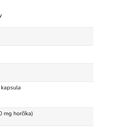
y
 kapsula
0 mg horčíka)