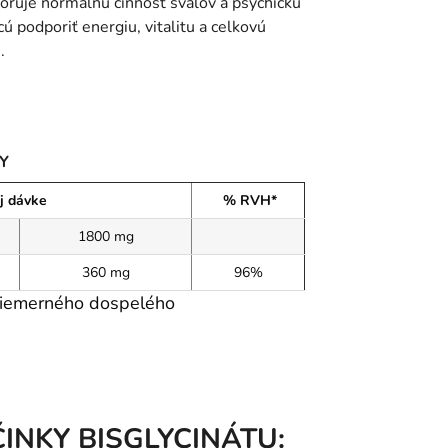
poruje normálnu činnosť svalov a psychickú
ú podporiť energiu, vitalitu a celkovú
AI Asistent
.
Y
j dávke
% RVH*
1800 mg
360 mg
96%
priemerného dospelého
INKY BISGLYCINÁTU: