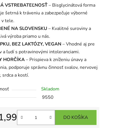
Á VSTREBATEĽNOSŤ
– Bisglycinátová forma
 je šetrná k tráveniu a zabezpečuje výborné
 v tele.
ENÉ NA SLOVENSKU
– Kvalitné suroviny a
livá výroba priamo u nás.
čiek.
EPKU, BEZ LAKTÓZY, VEGAN
– Vhodné aj pre
 a ľudí s potravinovými intoleranciami.
Y HORČÍKA
– Prispieva k zníženiu únavy a
nia, podporuje správnu činnosť svalov, nervovej
 srdca a kostí.
nosť
Skladom
9550
1,99
DO KOŠÍKA
tková cena: