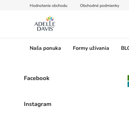
Prejsť
Hodnotenie obchodu
Obchodné podmienky
na
obsah
Naša ponuka
Formy užívania
BL
B
Facebook
o
č
n
ý
Instagram
p
a
n