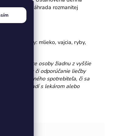
e užívať ako náhrada rozmanitej
asím
avné alergény: mlieko, vajcia, ryby,
i spolupracujúce osoby žiadnu z vyššie
dom na liečbu či odporúčanie liečby
í každého jedného spotrebiteľa, či sa
ho užívaní poradí s lekárom alebo