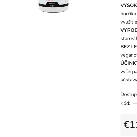
VYSOK
je
horčíka
5,0
využitie
z
VYROB
5
starost
hviezdi
BEZ L
vegánov
ÚČINK
vyčerpa
sústavy,
Dostup
Kód:
€1
Jedno