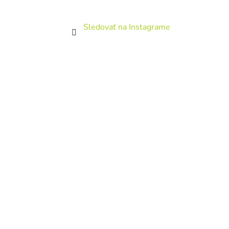
e
l
Sledovať na Instagrame