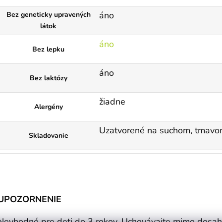
áno
Bez geneticky upravených
látok
áno
Bez lepku
áno
Bez laktózy
žiadne
Alergény
Uzatvorené na suchom, tmavo
Skladovanie
UPOZORNENIE
Nevhodné pre deti do 3 rokov. Uchovávajte mimo dosah