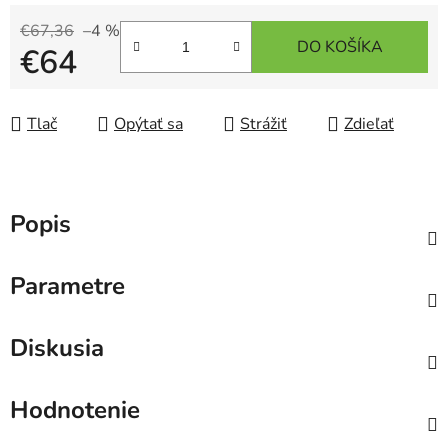
€67,36
–4 %
DO KOŠÍKA
€64
Jednotková cena:
Tlač
Opýtať sa
Strážiť
Zdieľať
Popis
Parametre
Diskusia
Hodnotenie