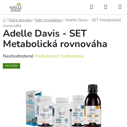
Prejsť
Hľadať
NÁKUP
na
KOŠÍK
AI Asistent
obsah
Domov
/
Naša ponuka
/
Sety produktov
/
Adelle Davis - SET Metabolická
rovnováha
Adelle Davis - SET
Metabolická rovnováha
Priemerné
Neohodnotené
Podrobnosti hodnotenia
hodnotenie
NOVINKA
produktu
je
0,0
z
5
hviezdičiek.