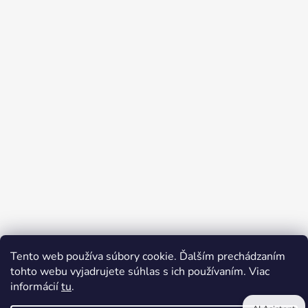
Tento web používa súbory cookie. Ďalším prechádzaním
tohto webu vyjadrujete súhlas s ich používaním. Viac
informácií
tu
.
Reklamačný poriadok
Kontakty
Obchodné podmienky
Podmienky ochrany osobných údajov