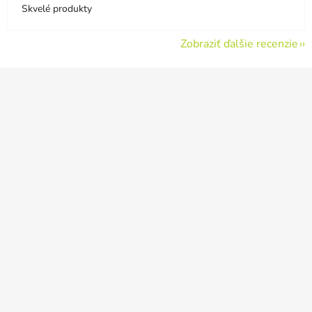
Skvelé produkty
Zobraziť ďalšie recenzie
Z
á
p
ä
t
i
e
Odoslať