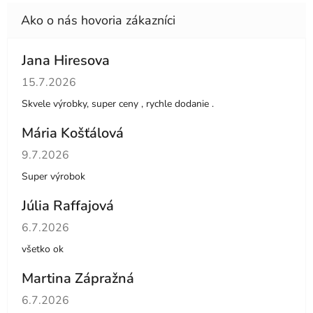
Jana Hiresova
Hodnotenie obchodu je 5 z 5 hviezdičiek.
15.7.2026
Skvele výrobky, super ceny , rychle dodanie .
Mária Košťálová
Hodnotenie obchodu je 5 z 5 hviezdičiek.
9.7.2026
Super výrobok
Júlia Raffajová
Hodnotenie obchodu je 5 z 5 hviezdičiek.
6.7.2026
všetko ok
Martina Zápražná
Hodnotenie obchodu je 5 z 5 hviezdičiek.
6.7.2026