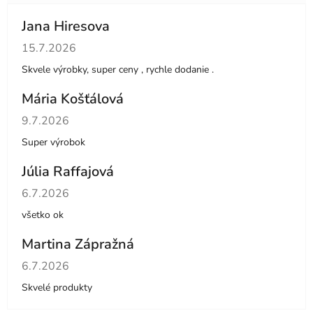
Jana Hiresova
Hodnotenie obchodu je 5 z 5 hviezdičiek.
15.7.2026
Skvele výrobky, super ceny , rychle dodanie .
Mária Košťálová
Hodnotenie obchodu je 5 z 5 hviezdičiek.
9.7.2026
Super výrobok
Júlia Raffajová
Hodnotenie obchodu je 5 z 5 hviezdičiek.
6.7.2026
všetko ok
Martina Zápražná
Hodnotenie obchodu je 5 z 5 hviezdičiek.
6.7.2026
Skvelé produkty