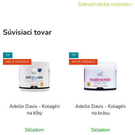
Zobraziť ďalšie recenzie
Súvisiaci tovar
TIP
TIP
AKCIA MESIACA
AKCIA MESIACA
Adelle Davis - Kolagén
Adelle Davis - Kolagén
na kĺby
na krásu
Priemerné
Priemerné
Skladom
Skladom
hodnotenie
hodnotenie