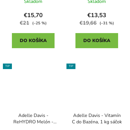
Skladom
Skladom
€15,70
€13,53
€21
€19,66
(–25 %)
(–31 %)
DO KOŠÍKA
DO KOŠÍKA
TIP
TIP
Adelle Davis -
Adelle Davis - Vitamín
ReHYDRO Melón -
C do Bazéna, 1 kg sáčok
Ideálny pitný režim, 50