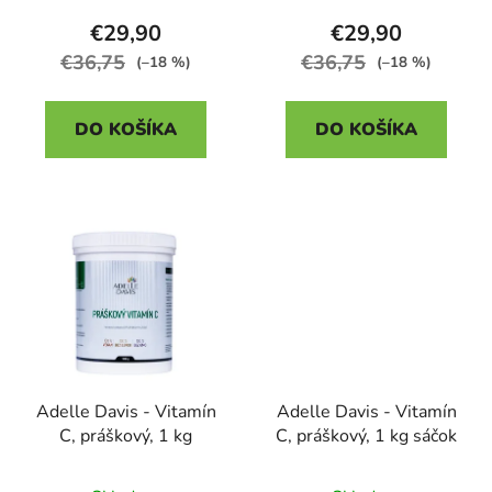
produktu
produktu
€29,90
€29,90
je
je
€36,75
€36,75
(–18 %)
(–18 %)
4,3
4,3
z
z
DO KOŠÍKA
DO KOŠÍKA
5
5
hviezdičiek.
hviezdičiek.
Adelle Davis - Vitamín
Adelle Davis - Vitamín
C, práškový, 1 kg
C, práškový, 1 kg sáčok