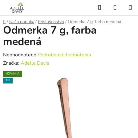
Prejsť
Hľadať
NÁKUP
na
KOŠÍK
AI Asistent
obsah
Domov
/
Naša ponuka
/
Príslušenstvo
/
Odmerka 7 g, farba medená
Odmerka 7 g, farba
medená
Priemerné
Neohodnotené
Podrobnosti hodnotenia
hodnotenie
Značka:
Adelle Davis
produktu
NOVINKA
je
TIP
0,0
z
5
hviezdičiek.