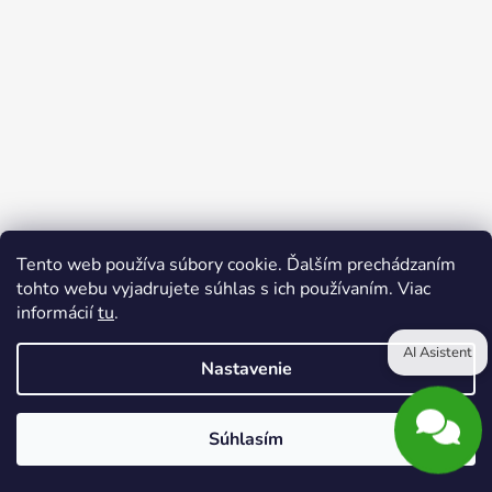
Tento web používa súbory cookie. Ďalším prechádzaním
tohto webu vyjadrujete súhlas s ich používaním. Viac
informácií
tu
.
Reklamačný poriadok
Kontakty
Obchodné podmienky
Podmienky ochrany osobných údajov
AI Asistent
Nastavenie
Vytvoril Shoptet
Súhlasím
Copyright 2026
Adelle Davis
. Všetky práva vyhradené.
Upraviť nastavenie cookies