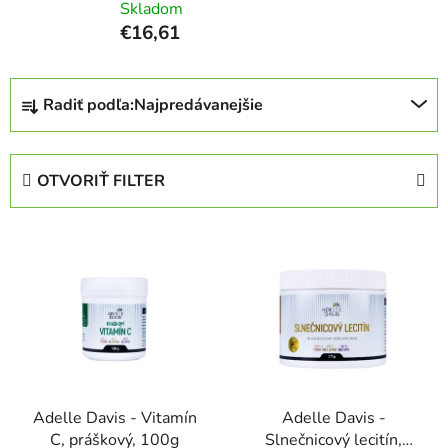
Skladom
€16,61
R
Radiť podľa:
Najpredávanejšie
a
d
e
OTVORIŤ FILTER
n
i
V
e
ý
p
p
r
i
o
s
d
p
u
r
k
Adelle Davis - Vitamín
Adelle Davis -
o
t
C, práškový, 100g
Slnečnicový lecitín,