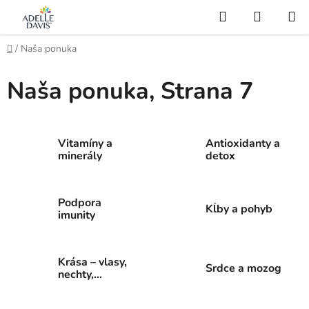
Prejsť
Hľadať
NÁKUP
na
KOŠÍK
AI Asistent
obsah
Domov
/
Naša ponuka
Naša ponuka
, Strana 7
Vitamíny a
Antioxidanty a
minerály
detox
Podpora
Kĺby a pohyb
imunity
Krása – vlasy,
Srdce a mozog
nechty,
pokožka