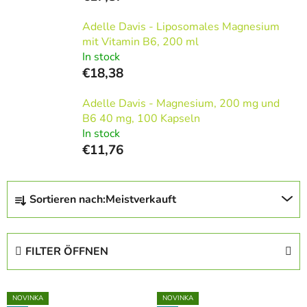
Adelle Davis - Liposomales Magnesium
mit Vitamin B6, 200 ml
In stock
€18,38
Adelle Davis - Magnesium, 200 mg und
B6 40 mg, 100 Kapseln
In stock
€11,76
P
Sortieren nach:
Meistverkauft
r
o
d
FILTER ÖFFNEN
u
k
L
t
NOVINKA
NOVINKA