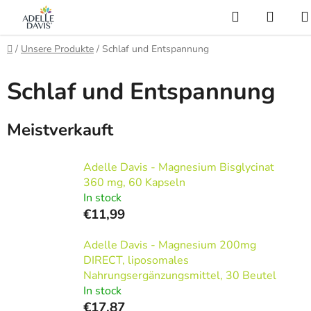
Zum
Suchen
WAR
Inhalt
AI Asistent
springen
Startseite
/
Unsere Produkte
/
Schlaf und Entspannung
Schlaf und Entspannung
Meistverkauft
Adelle Davis - Magnesium Bisglycinat
360 mg, 60 Kapseln
In stock
€11,99
Adelle Davis - Magnesium 200mg
DIRECT, liposomales
Nahrungsergänzungsmittel, 30 Beutel
In stock
€17,87