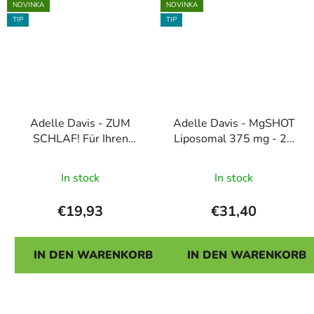
NOVINKA
NOVINKA
TIP
TIP
Adelle Davis - ZUM
Adelle Davis - MgSHOT
SCHLAF! Für Ihren
Liposomal 375 mg - 20
erholsamen Schlaf
Stück Packung
Die
In stock
In stock
durchschnittlic
Produktbewert
€19,93
€31,40
ist
4,5
IN DEN WARENKORB
IN DEN WARENKORB
von
5
Sternen.