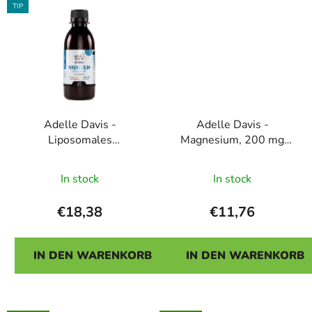
TIP
Adelle Davis -
Adelle Davis -
Liposomales
Magnesium, 200 mg
Magnesium mit Vitamin
und B6 40 mg, 100
Die
B6, 200 ml
Kapseln
In stock
In stock
durchschnittliche
Produktbewertung
€18,38
€11,76
ist
5,0
IN DEN WARENKORB
IN DEN WARENKORB
von
5
Sternen.