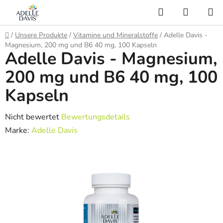
Zum
Suchen
WARE
Inhalt
AI Asistent
springen
Startseite
/
Unsere Produkte
/
Vitamine und Mineralstoffe
/
Adelle Davis -
Magnesium, 200 mg und B6 40 mg, 100 Kapseln
Adelle Davis - Magnesium,
200 mg und B6 40 mg, 100
Kapseln
Die
Nicht bewertet
Bewertungsdetails
durchschnittliche
Marke:
Adelle Davis
Produktbewertung
ist
0,0
von
5
Sternen.