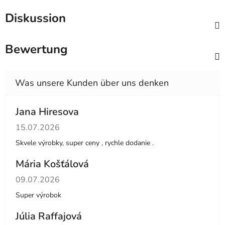
Diskussion
Bewertung
Jana Hiresova
Die Shop-Bewertung beträgt 5 von 5 Sternen.
15.07.2026
Skvele výrobky, super ceny , rychle dodanie .
Mária Košťálová
Die Shop-Bewertung beträgt 5 von 5 Sternen.
09.07.2026
Super výrobok
Júlia Raffajová