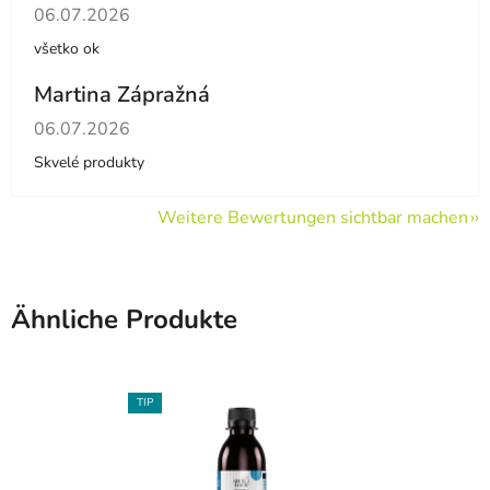
Die Shop-Bewertung beträgt 5 von 5 Sternen.
06.07.2026
všetko ok
Martina Zápražná
Die Shop-Bewertung beträgt 5 von 5 Sternen.
06.07.2026
Skvelé produkty
Weitere Bewertungen sichtbar machen
Ähnliche Produkte
TIP