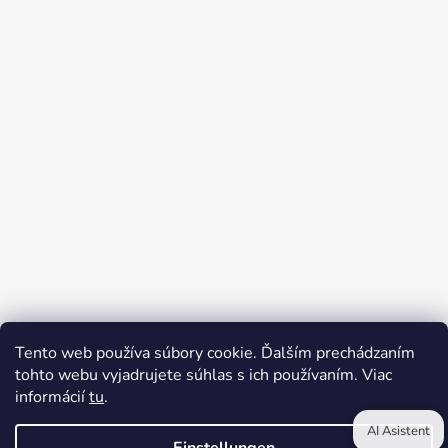
Tento web používa súbory cookie. Ďalším prechádzaním
tohto webu vyjadrujete súhlas s ich používaním. Viac
Beschwerdeverfahren
Kontakte
informácií
tu
.
Allgemeine Geschäftsbedingungen
Datenschutzerklärung
AI Asistent