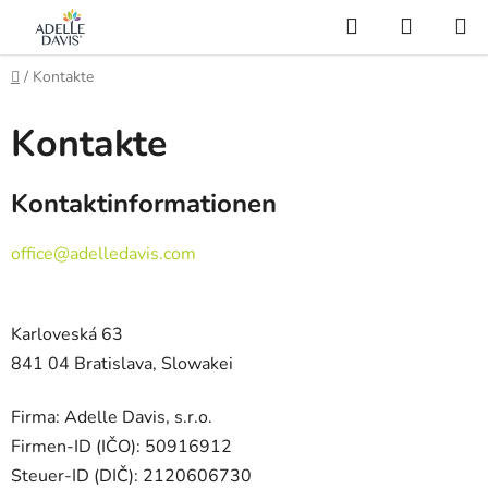
Zum
Suchen
WARE
Inhalt
AI Asistent
springen
Startseite
/
Kontakte
Kontakte
S
e
i
Kontaktinformationen
t
e
office@adelledavis.com
n
l
e
Karloveská 63
i
841 04 Bratislava, Slowakei
s
t
Firma: Adelle Davis, s.r.o.
e
Firmen-ID (IČO): 50916912
Steuer-ID (DIČ): 2120606730