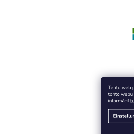
Tento web p
tohto webu v
informácií
t
Einstell