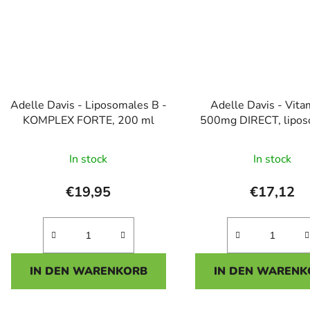
Adelle Davis - Liposomales B -
Adelle Davis - Vita
KOMPLEX FORTE, 200 ml
500mg DIRECT, lipo
Nahrungsergänzungsmi
Die
Beutel
In stock
In stock
durchsc
Produk
€19,95
€17,12
ist
5,0
von
5
IN DEN WARENKORB
IN DEN WARENK
Sterne