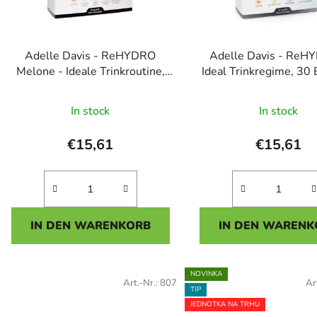
e
r
P
Adelle Davis - ReHYDRO
Adelle Davis - ReH
r
Melone - Ideale Trinkroutine,
Ideal Trinkregime, 30 
o
30 Portionen
Johannisbeere
Die
d
In stock
In stock
u
durchsc
k
Produk
€15,61
€15,61
t
ist
e
5,0
von
5
IN DEN WARENKORB
IN DEN WARENK
Sterne
NOVINKA
Art.-Nr.:
807
Ar
TIP
JEDNOTKA NA TRHU