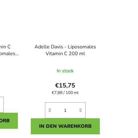
min C
Adelle Davis - Liposomales
somales
Vitamin C 200 ml
ttel, 30
Die
In stock
hnittliche
durchschnittliche
tbewertung
Produktbewertung
€15,75
ist
Verkaufspreis:
€7,88 / 100 ml
4,5
von
5
ORB
n.
Sternen.
IN DEN WARENKORB