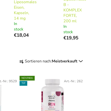
Liposomales
B -
Eisen,
KOMPLEX
Kapseln,
FORTE,
14 mg
200 ml
In
In
stock
stock
€18,04
€19,95
P
Sortieren nach:
Meistverkauft
r
o
d
NOVINKA
t.-Nr.:
9529
Art.-Nr.:
262
u
TIP
k
t
s
o