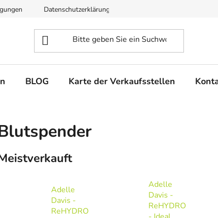
ngungen
Datenschutzerklärung
en
BLOG
Karte der Verkaufsstellen
Kont
Blutspender
Meistverkauft
Adelle
Adelle
Davis -
Davis -
ReHYDRO
ReHYDRO
- Ideal