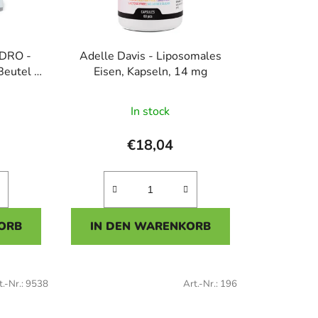
r
t
i
YDRO -
Adelle Davis - Liposomales
e
Beutel -
Eisen, Kapseln, 14 mg
r
u
In stock
hnittliche
n
tbewertung
g
€18,04
AI Asistent
ORB
IN DEN WARENKORB
n.
t.-Nr.:
9538
Art.-Nr.:
196