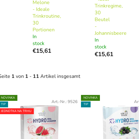
Melone
Trinkregime,
- Ideale
30
Trinkroutine,
Beutel
30
-
Portionen
Johannisbeere
In
In
stock
stock
€15,61
€15,61
Seite
1
von
1
-
11
Artikel insgesamt
L
NOVINKA
NOVINKA
Art.-Nr.:
9526
Ar
TIP
TIP
s
JEDNOTKA NA TRHU
t
e
d