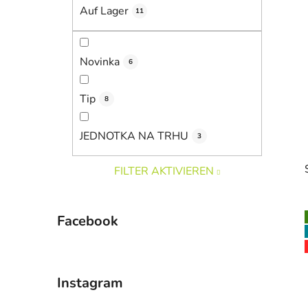
i
Auf Lager
11
s
t
e
Novinka
6
Tip
8
JEDNOTKA NA TRHU
3
FILTER AKTIVIEREN
Facebook
i
Instagram