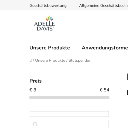
Zum
Geschäftsbewertung
Allgemeine Geschäftsbedi
Inhalt
springen
Unsere Produkte
Anwendungsform
Startseite
/
Unsere Produkte
/
Blutspender
S
e
Preis
i
€
8
€
54
t
e
n
l
e