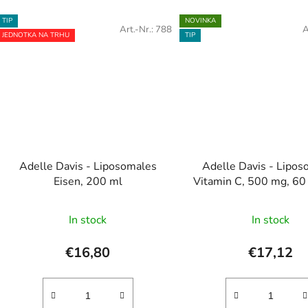
TIP
NOVINKA
Art.-Nr.:
788
A
JEDNOTKA NA TRHU
TIP
Adelle Davis - Liposomales
Adelle Davis - Lipos
Eisen, 200 ml
Vitamin C, 500 mg, 60
Die
In stock
In stock
durchschnittliche
Produktbewertung
€16,80
€17,12
ist
5,0
von