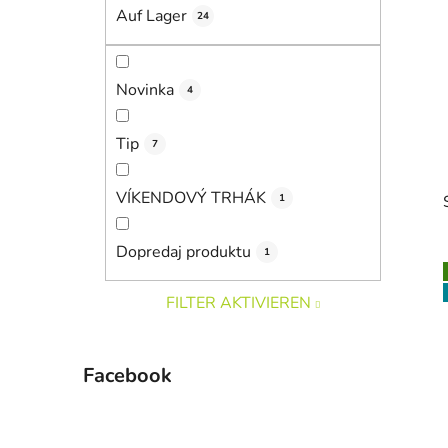
i
Auf Lager
24
s
t
e
Novinka
4
Tip
7
VÍKENDOVÝ TRHÁK
1
Dopredaj produktu
1
i
FILTER AKTIVIEREN
Facebook