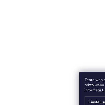
Tento web p
tohto webu v
informácií
t
Einstell