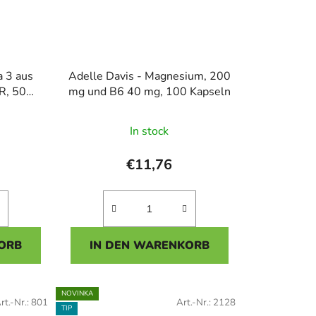
a 3 aus
Adelle Davis - Magnesium, 200
R, 50
mg und B6 40 mg, 100 Kapseln
In stock
hnittliche
tbewertung
€11,76
ORB
IN DEN WARENKORB
n.
NOVINKA
rt.-Nr.:
801
Art.-Nr.:
2128
TIP