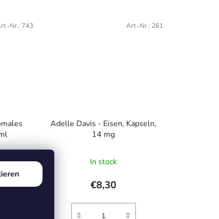
rt.-Nr.:
743
Art.-Nr.:
261
omales
Adelle Davis - Eisen, Kapseln,
ml
14 mg
In stock
hnittliche
ieren
tbewertung
€8,30