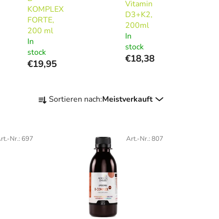
Vitamin
KOMPLEX
D3+K2,
FORTE,
200ml
200 ml
In
In
stock
stock
€18,38
€19,95
P
Sortieren nach:
Meistverkauft
r
o
d
rt.-Nr.:
697
Art.-Nr.:
807
u
k
t
s
o
r
t