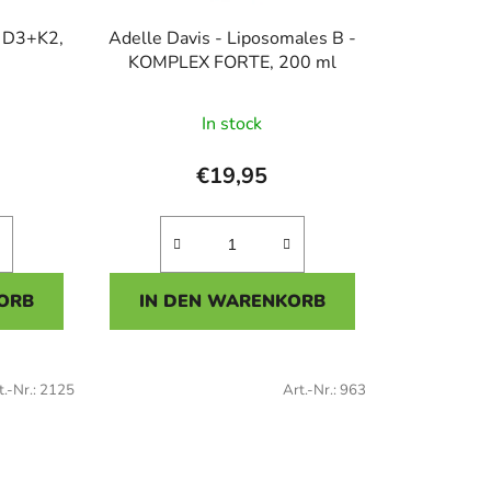
i
n D3+K2,
Adelle Davis - Liposomales B -
e
KOMPLEX FORTE, 200 ml
r
u
In stock
hnittliche
n
tbewertung
g
€19,95
AI Asistent
ORB
IN DEN WARENKORB
n.
t.-Nr.:
2125
Art.-Nr.:
963