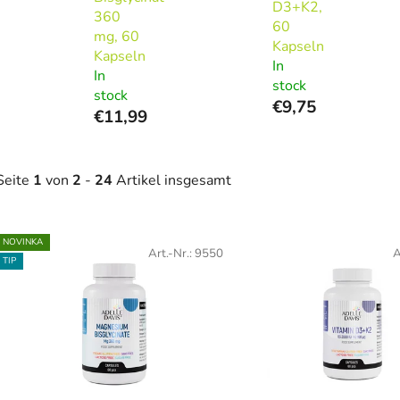
D3+K2,
360
60
mg, 60
Kapseln
Kapseln
In
In
stock
stock
€9,75
€11,99
Seite
1
von
2
-
24
Artikel insgesamt
L
NOVINKA
Art.-Nr.:
9550
A
TIP
s
t
e
d
e
r