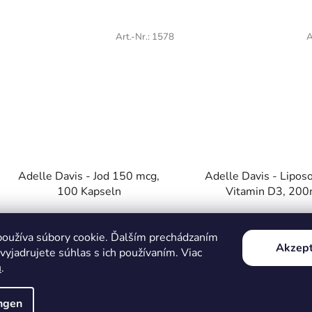
Art.-Nr.:
1578
A
Adelle Davis - Jod 150 mcg,
Adelle Davis - Lipos
100 Kapseln
Vitamin D3, 200
Die
In stock
In stock
durchsc
oužíva súbory cookie. Ďalším prechádzaním
Akzept
yjadrujete súhlas s ich používaním. Viac
Produk
€10,03
€16,80
u
.
ist
5,0
ungen