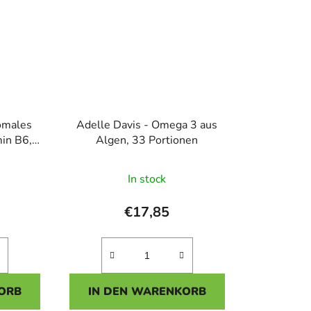
omales
Adelle Davis - Omega 3 aus
in B6,
Algen, 33 Portionen
Die
In stock
hnittliche
durchschnittliche
tbewertung
Produktbewertung
€17,85
ist
4,3
von
5
ORB
IN DEN WARENKORB
n.
Sternen.