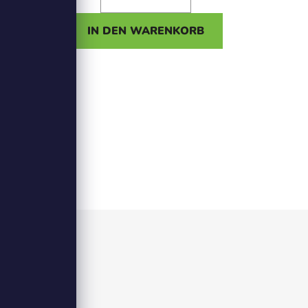
ORB
IN DEN WARENKORB
n.
DEN
N