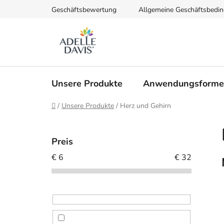
Zum
Geschäftsbewertung
Allgemeine Geschäftsbedi
Inhalt
springen
Unsere Produkte
Anwendungsform
Startseite
/
Unsere Produkte
/
Herz und Gehirn
S
e
Preis
i
€
6
€
32
t
e
n
l
e