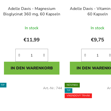
P
Adelle Davis - Magnesium
Adelle Davis - Vitami
r
Bisglycinat 360 mg, 60 Kapseln
60 Kapseln
o
Die
Die
d
In stock
In stock
u
durchschnittliche
durchsc
k
Produktbewertung
Produk
€11,99
€9,75
t
ist
ist
e
5,0
5,0
von
von
5
5
IN DEN WARENKORB
IN DEN WARENK
Sternen.
Sterne
TIP
NOVINKA
Art.-Nr.:
744
Ar
TIP
VÍKENDOVÝ TRHÁK