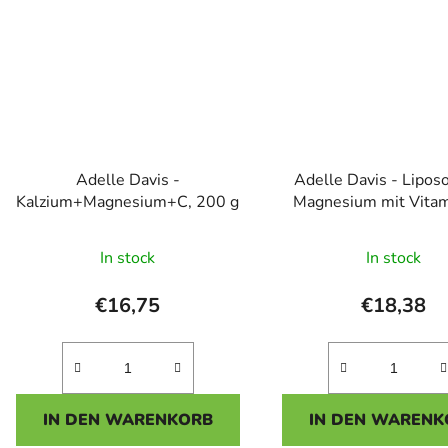
Adelle Davis -
Adelle Davis - Lipos
Kalzium+Magnesium+C, 200 g
Magnesium mit Vitam
200 ml
Die
In stock
In stock
durchsc
Produk
€16,75
€18,38
ist
5,0
von
5
IN DEN WARENKORB
IN DEN WARENK
Sterne