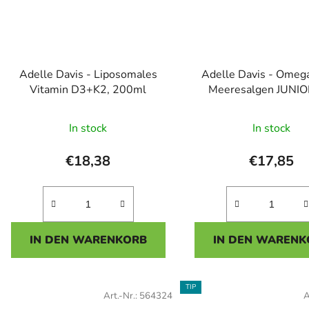
Adelle Davis - Liposomales
Adelle Davis - Omeg
Vitamin D3+K2, 200ml
Meeresalgen JUNIO
Dosen
Die
Die
In stock
In stock
durchschnittliche
durchsc
Produktbewertung
Produk
€18,38
€17,85
ist
ist
5,0
5,0
von
von
5
5
IN DEN WARENKORB
IN DEN WARENK
Sternen.
Sterne
TIP
Art.-Nr.:
564324
A