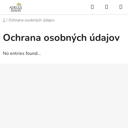
Skip
Search
SHOPP
to
CART
AI Asistent
content
Home
/
Ochrana osobných údajov
Ochrana osobných údajov
No entries found...
F
o
o
t
e
r