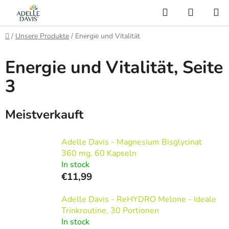
Zum
Suchen
WARE
Inhalt
AI Asistent
springen
Startseite
/
Unsere Produkte
/
Energie und Vitalität
Energie und Vitalität
, Seite
3
Meistverkauft
Adelle Davis - Magnesium Bisglycinat
360 mg, 60 Kapseln
In stock
€11,99
Adelle Davis - ReHYDRO Melone - Ideale
Trinkroutine, 30 Portionen
In stock