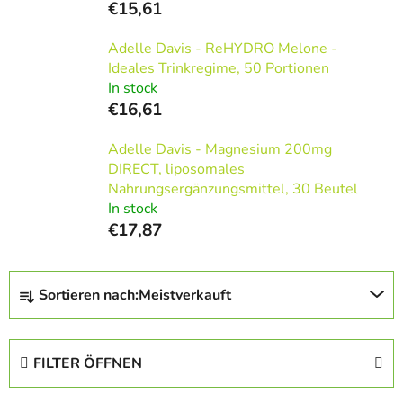
€15,61
Adelle Davis - ReHYDRO Melone -
Ideales Trinkregime, 50 Portionen
In stock
€16,61
Adelle Davis - Magnesium 200mg
DIRECT, liposomales
Nahrungsergänzungsmittel, 30 Beutel
In stock
€17,87
P
Sortieren nach:
Meistverkauft
r
o
d
FILTER ÖFFNEN
u
k