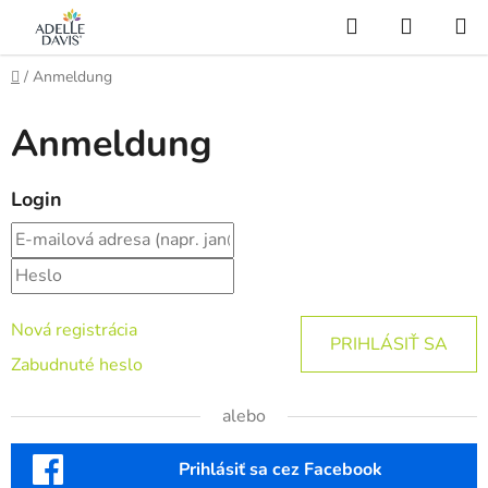
Zum
Suchen
WARE
Inhalt
AI Asistent
springen
Startseite
/
Anmeldung
Anmeldung
Login
Nová registrácia
PRIHLÁSIŤ SA
Zabudnuté heslo
alebo
Prihlásiť sa cez Facebook