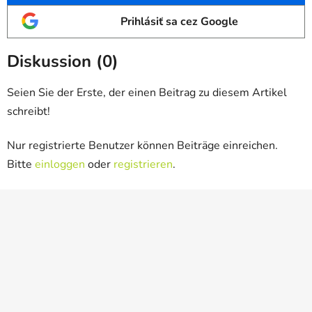
Prihlásiť sa cez Google
Diskussion (0)
Seien Sie der Erste, der einen Beitrag zu diesem Artikel
schreibt!
Nur registrierte Benutzer können Beiträge einreichen.
Bitte
einloggen
oder
registrieren
.
F
u
ß
z
e
i
l