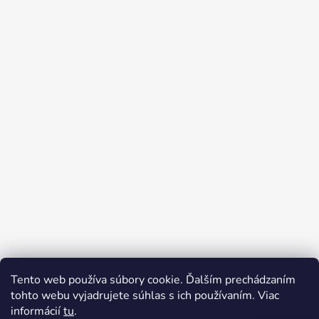
Tento web používa súbory cookie. Ďalším prechádzaním
tohto webu vyjadrujete súhlas s ich používaním. Viac
informácií
tu
.
Complaints Procedure
Contacts
Terms and Conditions