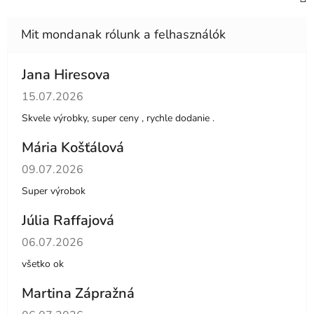
Jana Hiresova
Az áruház értékelése 5-ből 5 csillag.
15.07.2026
Skvele výrobky, super ceny , rychle dodanie .
Mária Košťálová
Az áruház értékelése 5-ből 5 csillag.
09.07.2026
Super výrobok
Júlia Raffajová
Az áruház értékelése 5-ből 5 csillag.
06.07.2026
všetko ok
Martina Zápražná
Az áruház értékelése 5-ből 5 csillag.