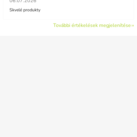
06.07.2026
Skvelé produkty
További értékelések megjelenítése
L
á
b
l
é
c
Odoslať