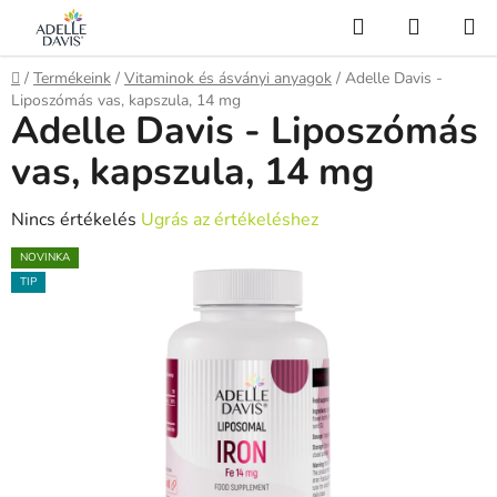
Ugrás
Keresés
KOSÁR
a
AI Asistent
fő
Kezdőlap
/
Termékeink
/
Vitaminok és ásványi anyagok
/
Adelle Davis -
tartalomhoz
Liposzómás vas, kapszula, 14 mg
Adelle Davis - Liposzómás
vas, kapszula, 14 mg
A
Nincs értékelés
Ugrás az értékeléshez
termék
NOVINKA
átlagos
TIP
értékelése
5-
ből
0,0
csillag.